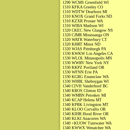
1290 WCMS Greenfield WI
1310 KFKA Greeley CO
1310 WDTW Dearborn MI
1310 KNOX Grand Forks ND
1310 KZXR Prosser WA
1310 WIBA Madison WI
1320 CKEC New Glasgow NS
1320 CJMR Mississauga ON
1320 WATR Waterbury CT
1320 KHRT Minot ND
1320 WJAS Pittsburgh PA
1330 KWKW Los Angeles CA
1330 WLOL Minneapolis MN
1330 WWRV New York NY
1330 KKPZ Portland OR
1330 WFNN Erie PA
1330 KGRG Enumclaw WA
1330 WHBL Sheboygan WI
1340 CIVH Vanderhoof BC
1340 KROS Clinton ID
1340 WMBN Petoskey MI
1340 KCAP Helena MT
1340 KPRK Livingston MT
1340 KLOO Corvallis OR
1340 KIHR Hood River OR
1340 KLKI Anacortes WA
1340 +KUOW Tumwater WA
1340 KWWX Wenatchee WA