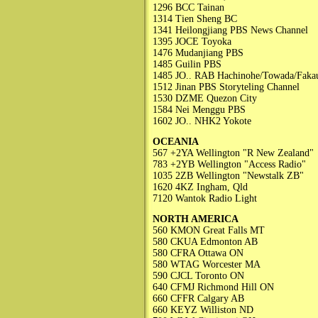
1296 BCC Tainan
1314 Tien Sheng BC
1341 Heilongjiang PBS News Channel
1395 JOCE Toyoka
1476 Mudanjiang PBS
1485 Guilin PBS
1485 JO.. RAB Hachinohe/Towada/Faka
1512 Jinan PBS Storyteling Channel
1530 DZME Quezon City
1584 Nei Menggu PBS
1602 JO.. NHK2 Yokote
OCEANIA
567 +2YA Wellington "R New Zealand"
783 +2YB Wellington "Access Radio"
1035 2ZB Wellington "Newstalk ZB"
1620 4KZ Ingham, Qld
7120 Wantok Radio Light
NORTH AMERICA
560 KMON Great Falls MT
580 CKUA Edmonton AB
580 CFRA Ottawa ON
580 WTAG Worcester MA
590 CJCL Toronto ON
640 CFMJ Richmond Hill ON
660 CFFR Calgary AB
660 KEYZ Williston ND