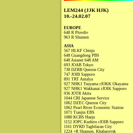
LEM244 (JJK HJK)
10.-24.02.07
EUROPE
648 R Plovdiv
963 R Shumen
ASIA
567 HLKF Chinju
648 Guangdong PBS
648 Asianet 648 AM
693 JOAB Tokyo
738 DZRB Quezon City
747 JOIB Sapporo
891 TRT Antalya
927 NHK1 Tsuyama rJOKK Okayama
927 NHK1 Wakkanai rJOIK Sapporo
936 JOTR Akita
1044 CRI Japanese Service
1062 DZEC Quezon City
1062 Pearl River Economic Station
1071 Tianjin EBS
1080 KCBS Haeju
1152 JOPC Kushiro rJOIB Sapporo
1161 DYRD Tagbilaran City
1224 +R Shanson, Khabarovsk