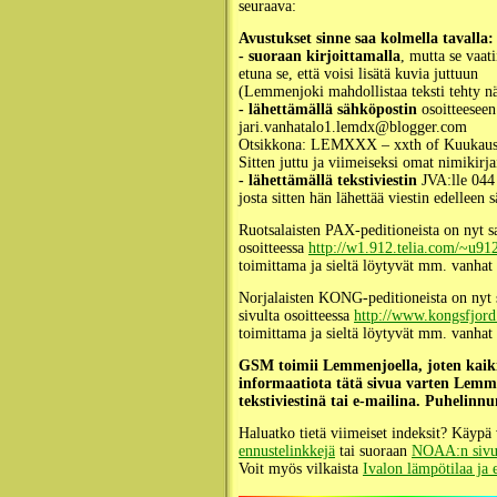
seuraava:
Avustukset sinne saa kolmella tavalla:
- suoraan kirjoittamalla
, mutta se vaati
etuna se, että voisi lisätä kuvia juttuun
(Lemmenjoki mahdollistaa teksti tehty nä
- lähettämällä sähköpostin
osoitteeseen
jari.vanhatalo1.lemdx@blogger.com
Otsikkona: LEMXXX – xxth of Kuukaus
Sitten juttu ja viimeiseksi omat nimikirj
- lähettämällä tekstiviestin
JVA:lle 044
josta sitten hän lähettää viestin edelleen 
Ruotsalaisten PAX-peditioneista on nyt sa
osoitteessa
http://w1.912.telia.com/~u91
toimittama ja sieltä löytyvät mm. vanha
Norjalaisten KONG-peditioneista on nyt 
sivulta osoitteessa
http://www.kongsfjord
toimittama ja sieltä löytyvät mm. vanha
GSM toimii Lemmenjoella, joten kaikil
informaatiota tätä sivua varten Lemm
tekstiviestinä tai e-mailina. Puhelin
Haluatko tietä viimeiset indeksit? Käy
ennustelinkkejä
tai suoraan
NOAA:n sivu
Voit myös vilkaista
Ivalon lämpötilaa ja 