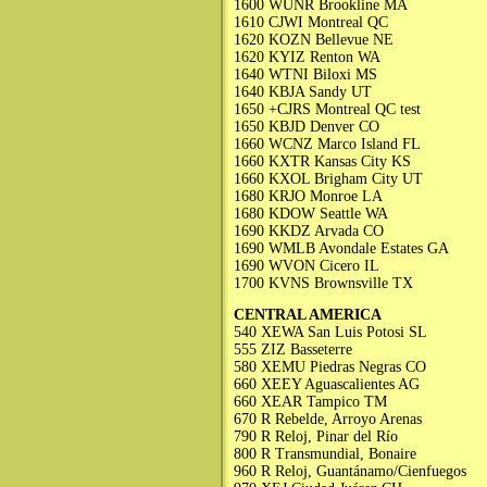
1600 WUNR Brookline MA
1610 CJWI Montreal QC
1620 KOZN Bellevue NE
1620 KYIZ Renton WA
1640 WTNI Biloxi MS
1640 KBJA Sandy UT
1650 +CJRS Montreal QC test
1650 KBJD Denver CO
1660 WCNZ Marco Island FL
1660 KXTR Kansas City KS
1660 KXOL Brigham City UT
1680 KRJO Monroe LA
1680 KDOW Seattle WA
1690 KKDZ Arvada CO
1690 WMLB Avondale Estates GA
1690 WVON Cicero IL
1700 KVNS Brownsville TX
CENTRAL AMERICA
540 XEWA San Luis Potosi SL
555 ZIZ Basseterre
580 XEMU Piedras Negras CO
660 XEEY Aguascalientes AG
660 XEAR Tampico TM
670 R Rebelde, Arroyo Arenas
790 R Reloj, Pinar del Río
800 R Transmundial, Bonaire
960 R Reloj, Guantánamo/Cienfuegos