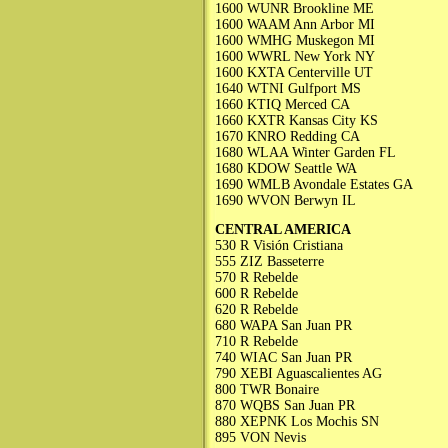
1600 WUNR Brookline ME
1600 WAAM Ann Arbor MI
1600 WMHG Muskegon MI
1600 WWRL New York NY
1600 KXTA Centerville UT
1640 WTNI Gulfport MS
1660 KTIQ Merced CA
1660 KXTR Kansas City KS
1670 KNRO Redding CA
1680 WLAA Winter Garden FL
1680 KDOW Seattle WA
1690 WMLB Avondale Estates GA
1690 WVON Berwyn IL
CENTRAL AMERICA
530 R Visión Cristiana
555 ZIZ Basseterre
570 R Rebelde
600 R Rebelde
620 R Rebelde
680 WAPA San Juan PR
710 R Rebelde
740 WIAC San Juan PR
790 XEBI Aguascalientes AG
800 TWR Bonaire
870 WQBS San Juan PR
880 XEPNK Los Mochis SN
895 VON Nevis