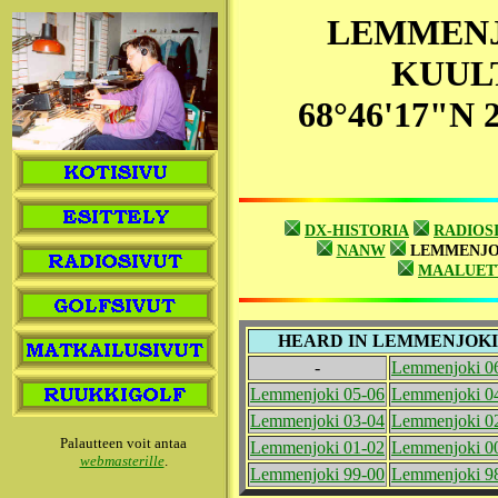
LEMMEN
KUUL
68°46'17"N 
DX-HISTORIA
RADIOS
NANW
LEMMENJO
MAALUET
HEARD IN LEMMENJOKI
-
Lemmenjoki 0
Lemmenjoki 05-06
Lemmenjoki 0
Lemmenjoki 03-04
Lemmenjoki 0
Palautteen voit antaa
Lemmenjoki 01-02
Lemmenjoki 0
webmasterille
.
Lemmenjoki 99-00
Lemmenjoki 9