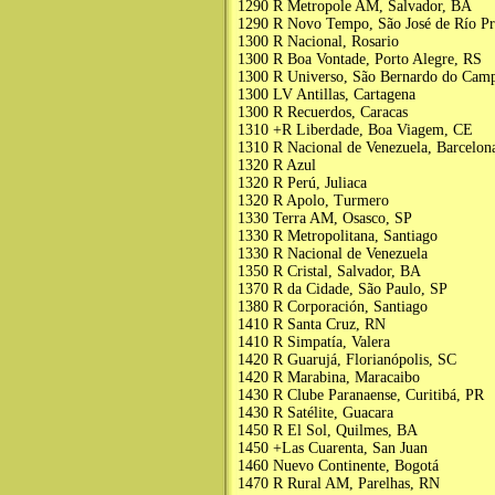
1290 R Metropole AM, Salvador, BA
1290 R Novo Tempo, São José de Río Pr
1300 R Nacional, Rosario
1300 R Boa Vontade, Porto Alegre, RS
1300 R Universo, São Bernardo do Cam
1300 LV Antillas, Cartagena
1300 R Recuerdos, Caracas
1310 +R Liberdade, Boa Viagem, CE
1310 R Nacional de Venezuela, Barcelon
1320 R Azul
1320 R Perú, Juliaca
1320 R Apolo, Turmero
1330 Terra AM, Osasco, SP
1330 R Metropolitana, Santiago
1330 R Nacional de Venezuela
1350 R Cristal, Salvador, BA
1370 R da Cidade, São Paulo, SP
1380 R Corporación, Santiago
1410 R Santa Cruz, RN
1410 R Simpatía, Valera
1420 R Guarujá, Florianópolis, SC
1420 R Marabina, Maracaibo
1430 R Clube Paranaense, Curitibá, PR
1430 R Satélite, Guacara
1450 R El Sol, Quilmes, BA
1450 +Las Cuarenta, San Juan
1460 Nuevo Continente, Bogotá
1470 R Rural AM, Parelhas, RN