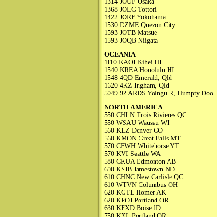
1314 JOUF Osaka
1368 JOLG Tottori
1422 JORF Yokohama
1530 DZME Quezon City
1593 JOTB Matsue
1593 JOQB Niigata
OCEANIA
1110 KAOI Kihei HI
1540 KREA Honolulu HI
1548 4QD Emerald, Qld
1620 4KZ Ingham, Qld
5049.92 ARDS Yolngu R, Humpty Doo
NORTH AMERICA
550 CHLN Trois Rivieres QC
550 WSAU Wausau WI
560 KLZ Denver CO
560 KMON Great Falls MT
570 CFWH Whitehorse YT
570 KVI Seattle WA
580 CKUA Edmonton AB
600 KSJB Jamestown ND
610 CHNC New Carlisle QC
610 WTVN Columbus OH
620 KGTL Homer AK
620 KPOJ Portland OR
630 KFXD Boise ID
750 KXL Portland OR