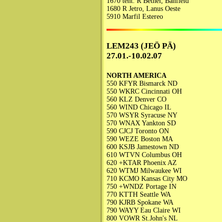
1670 tent. R Bethel, Banfield
1680 R Jetro, Lanus Oeste
5910 Marfil Estereo
LEM243 (JEÖ PÄ)
27.01.-10.02.07
NORTH AMERICA
550 KFYR Bismarck ND
550 WKRC Cincinnati OH
560 KLZ Denver CO
560 WIND Chicago IL
570 WSYR Syracuse NY
570 WNAX Yankton SD
590 CJCJ Toronto ON
590 WEZE Boston MA
600 KSJB Jamestown ND
610 WTVN Columbus OH
620 +KTAR Phoenix AZ
620 WTMJ Milwaukee WI
710 KCMO Kansas City MO
750 +WNDZ Portage IN
770 KTTH Seattle WA
790 KJRB Spokane WA
790 WAYY Eau Claire WI
800 VOWR St.John's NL