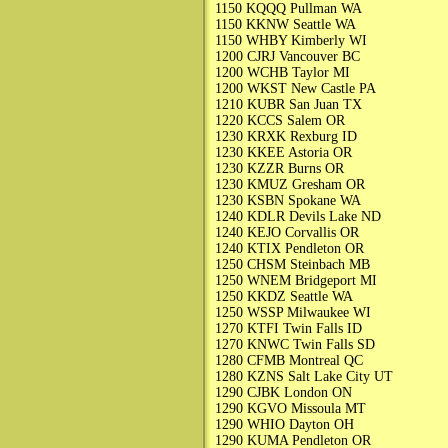
1150 KQQQ Pullman WA
1150 KKNW Seattle WA
1150 WHBY Kimberly WI
1200 CJRJ Vancouver BC
1200 WCHB Taylor MI
1200 WKST New Castle PA
1210 KUBR San Juan TX
1220 KCCS Salem OR
1230 KRXK Rexburg ID
1230 KKEE Astoria OR
1230 KZZR Burns OR
1230 KMUZ Gresham OR
1230 KSBN Spokane WA
1240 KDLR Devils Lake ND
1240 KEJO Corvallis OR
1240 KTIX Pendleton OR
1250 CHSM Steinbach MB
1250 WNEM Bridgeport MI
1250 KKDZ Seattle WA
1250 WSSP Milwaukee WI
1270 KTFI Twin Falls ID
1270 KNWC Twin Falls SD
1280 CFMB Montreal QC
1280 KZNS Salt Lake City UT
1290 CJBK London ON
1290 KGVO Missoula MT
1290 WHIO Dayton OH
1290 KUMA Pendleton OR