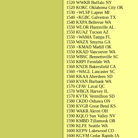
1520 WWKB Buffalo NY
1520 KOKC Oklahoma City OK
1530 +WLSP Lapeer MI
1540 +KGBC Galveston TX
1540 KXPA Bellevue WA
1550 WLOR Huntsville AL
1550 KUAZ Tucson AZ
1550 +WAMA Tampa FL
1550 WAZX Smyrna GA
1550 +KMAD Madill OK
1550 KKAD Vancouver WA
1550 WBSC Bennettsville SC
1550 KRPI Ferndale WA
1560 KNZR Bakersfield CA
1560 +WAGL Lancaster SC
1560 KKAA Aberdeen SD
1560 KVAN Burbank WA
1570 CFAV Laval QC
1570 WBGX Harvey IL
1570 KVTK Vermillion SD
1580 CKDO Oshawa ON
1590 KVGB Great Bend KS
1590 WAKR Akron OH
1590 KQLO Sun Valley NV
1590 KMBD Tillamook OR
1590 KLFE Seattle WA
1600 KEPN Lakewood CO
1600 KGYM Cedar Rapids IA