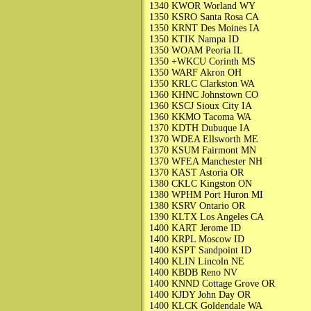
1340 KWOR Worland WY
1350 KSRO Santa Rosa CA
1350 KRNT Des Moines IA
1350 KTIK Nampa ID
1350 WOAM Peoria IL
1350 +WKCU Corinth MS
1350 WARF Akron OH
1350 KRLC Clarkston WA
1360 KHNC Johnstown CO
1360 KSCJ Sioux City IA
1360 KKMO Tacoma WA
1370 KDTH Dubuque IA
1370 WDEA Ellsworth ME
1370 KSUM Fairmont MN
1370 WFEA Manchester NH
1370 KAST Astoria OR
1380 CKLC Kingston ON
1380 WPHM Port Huron MI
1380 KSRV Ontario OR
1390 KLTX Los Angeles CA
1400 KART Jerome ID
1400 KRPL Moscow ID
1400 KSPT Sandpoint ID
1400 KLIN Lincoln NE
1400 KBDB Reno NV
1400 KNND Cottage Grove OR
1400 KJDY John Day OR
1400 KLCK Goldendale WA