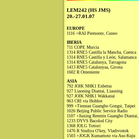
LEM242 (HS JMS)
20.-27.01.07
EUROPE
1116 +RAI Piemonte, Cuneo
IBERIA
711 COPE Murcia
1314 RNE5 Castilla la Mancha, Cuenca
1314 RNE5 Castilla y León, Salamanca
1314 RNE5 Catalunya, Tarragona
1413 RNE5 Catalunyaa, Girona
1602 R Onteniente
ASIA
792 JOIK NHK1 Enbetsu
927 Liaoning Diantai, Liaoning
927 JOIK NHK1 Wakkanai
963 CRI via Hohhot
999 +Tiennan Guangbo Gongsi, Taipei
1026 Beijing Public Service Radio
1107 +Jiaxing Renmin Guangbo Diantai, 
1233 DYVS Bacolod City
1368 JOLG Tottori
1476 R Studiya O'key, Vladivostok
1503 +JOGK Kumamoto via Aso-Kuju