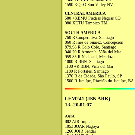
1590 KQLO Sun Valley NV
CENTRAL AMERICA
580 +XEMU Piedras Negras CO
980 XETU Tampico TM
SOUTH AMERICA
760 R Cooperativa, Santiago
860 R Inés de Suárez, Concepción
879.98 R Colo Colo, Santiago
940.20 R Armonía, Viña del Mar
959.85 R Nacional, Mendoza
1000 R BBN, Santiago
1100 +R BBN, Viña del Mar
1180 R Portales, Santiago
1370 R da Cidade, São Paulo, SP
1500 R Jacuípe, Riachão do Jacuípe, BA
LEM241 (JSN ARK)
13.-20.01.07
ASIA
882 AIR Imphal
1053 JOAR Nagoya
1260 JOIR Sendai