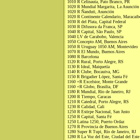
1010 R Celinauta, Pato Branco, PR
1020 R Mundial Margarita, La Asunción
1020 R Ñanduti, Asunción
1020 R Continente Calendario, Maracaib
1030 R del Plata, Capital Federal
1030 R Difusora da Franca, SP
1040 R Capital, São Paulo, SP
1040 LV de Carabobo, Valencia
1050 Concepto AM, Buenos Aires
1050 R Uruguay 1050 AM, Montevideo
1070 R El Mundo, Buenos Aires
1080 R Barcelona
1120 R Rural, Porto Alegre, RS
1130 R Ideal, Maiquetía
1140 R Clube, Bocauiva, MG
1150 R Brigadier López, Santa Fé
1160 +R Excelsior, Monte Grande
1160 +R Globo, Brasilia, DF
1180 R Mundial, Río de Janeiro, RJ
1200 R Tiempo, Caracas
1210 R Catedral, Porto Alegre, RS
1230 R Calidad, Cali
1250 R Estirpe Nacional, San Justo
1250 R Capital, Santa Fé
1250 Latina 1250, Puerto Ordaz
1270 R Provincia de Buenos Aires
1280 Super R Tupí, Río de Janeiro, RJ
1280 R La Voz del Este, Ciudad del Este