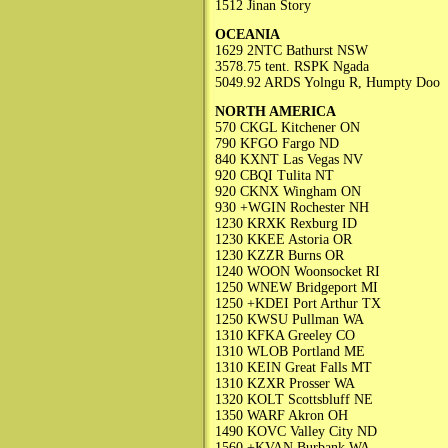
1512 Jinan Story
OCEANIA
1629 2NTC Bathurst NSW
3578.75 tent. RSPK Ngada
5049.92 ARDS Yolngu R, Humpty Doo
NORTH AMERICA
570 CKGL Kitchener ON
790 KFGO Fargo ND
840 KXNT Las Vegas NV
920 CBQI Tulita NT
920 CKNX Wingham ON
930 +WGIN Rochester NH
1230 KRXK Rexburg ID
1230 KKEE Astoria OR
1230 KZZR Burns OR
1240 WOON Woonsocket RI
1250 WNEW Bridgeport MI
1250 +KDEI Port Arthur TX
1250 KWSU Pullman WA
1310 KFKA Greeley CO
1310 WLOB Portland ME
1310 KEIN Great Falls MT
1310 KZXR Prosser WA
1320 KOLT Scottsbluff NE
1350 WARF Akron OH
1490 KOVC Valley City ND
1560 +KVAN Burbank WA