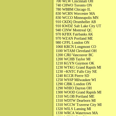
700 WLW Cincinnati OH
740 CHWO Toronto ON
780 WBBM Chicago IL
830 WCRN Worcester MA
830 WCCO Minneapolis MN
910 CKDQ Drumheller AB
910 KWDZ Salt Lake City UT
940 CINW Montreal QC
970 KFBX Fairbanks AK
970 WZAN Portland ME
980 CFPL London ON
1060 KRCN Longmont CO
1100 WTAM Cleveland OH
1200 CJRJ Vancouver BC
1200 WCHB Taylor MI
1210 KGYN Guymon OK
1230 WTKG Grand Rapids MI
1230 +KNTC Falls City NE
1240 KCCR Pierre SD
1250 WSSP Milwaukee WI
1290 CJBK London ON
1290 WHIO Dayton OH
1300 WOOD Grand Rapids MI
1310 WLOB Portland ME
1310 WDTW Dearborn MI
1310 WCCW Traverse City MI
1320 WILS Lansing MI
1330 WRCA Watertown MA