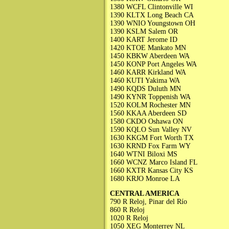
1380 WCFL Clintonville WI
1390 KLTX Long Beach CA
1390 WNIO Youngstown OH
1390 KSLM Salem OR
1400 KART Jerome ID
1420 KTOE Mankato MN
1450 KBKW Aberdeen WA
1450 KONP Port Angeles WA
1460 KARR Kirkland WA
1460 KUTI Yakima WA
1490 KQDS Duluth MN
1490 KYNR Toppenish WA
1520 KOLM Rochester MN
1560 KKAA Aberdeen SD
1580 CKDO Oshawa ON
1590 KQLO Sun Valley NV
1630 KKGM Fort Worth TX
1630 KRND Fox Farm WY
1640 WTNI Biloxi MS
1660 WCNZ Marco Island FL
1660 KXTR Kansas City KS
1680 KRJO Monroe LA
CENTRAL AMERICA
790 R Reloj, Pinar del Río
860 R Reloj
1020 R Reloj
1050 XEG Monterrey NL