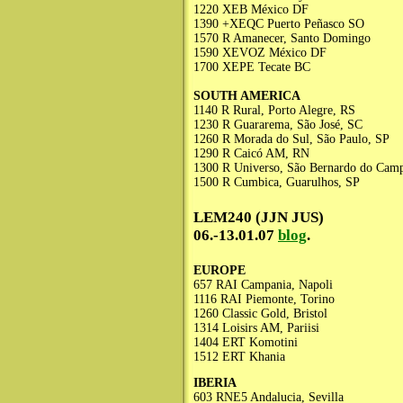
1220 XEB México DF
1390 +XEQC Puerto Peñasco SO
1570 R Amanecer, Santo Domingo
1590 XEVOZ México DF
1700 XEPE Tecate BC
SOUTH AMERICA
1140 R Rural, Porto Alegre, RS
1230 R Guararema, São José, SC
1260 R Morada do Sul, São Paulo, SP
1290 R Caicó AM, RN
1300 R Universo, São Bernardo do Cam
1500 R Cumbica, Guarulhos, SP
LEM240 (JJN JUS)
06.-13.01.07
blog
.
EUROPE
657 RAI Campania, Napoli
1116 RAI Piemonte, Torino
1260 Classic Gold, Bristol
1314 Loisirs AM, Pariisi
1404 ERT Komotini
1512 ERT Khania
IBERIA
603 RNE5 Andalucia, Sevilla