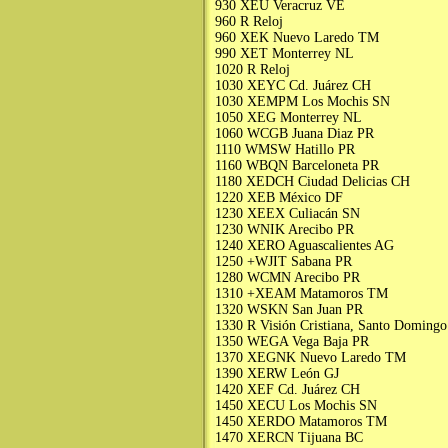
930 XEU Veracruz VE
960 R Reloj
960 XEK Nuevo Laredo TM
990 XET Monterrey NL
1020 R Reloj
1030 XEYC Cd. Juárez CH
1030 XEMPM Los Mochis SN
1050 XEG Monterrey NL
1060 WCGB Juana Diaz PR
1110 WMSW Hatillo PR
1160 WBQN Barceloneta PR
1180 XEDCH Ciudad Delicias CH
1220 XEB México DF
1230 XEEX Culiacán SN
1230 WNIK Arecibo PR
1240 XERO Aguascalientes AG
1250 +WJIT Sabana PR
1280 WCMN Arecibo PR
1310 +XEAM Matamoros TM
1320 WSKN San Juan PR
1330 R Visión Cristiana, Santo Domingo
1350 WEGA Vega Baja PR
1370 XEGNK Nuevo Laredo TM
1390 XERW León GJ
1420 XEF Cd. Juárez CH
1450 XECU Los Mochis SN
1450 XERDO Matamoros TM
1470 XERCN Tijuana BC