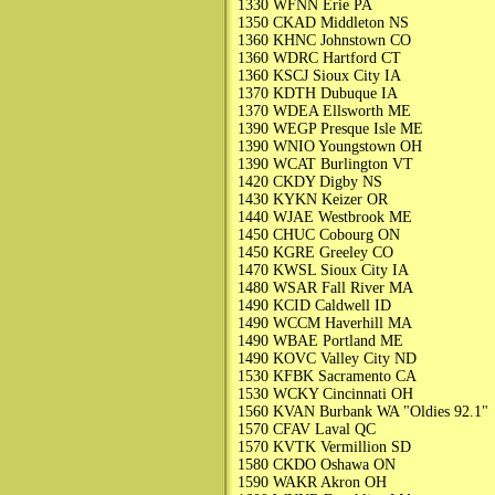
1330 WFNN Erie PA
1350 CKAD Middleton NS
1360 KHNC Johnstown CO
1360 WDRC Hartford CT
1360 KSCJ Sioux City IA
1370 KDTH Dubuque IA
1370 WDEA Ellsworth ME
1390 WEGP Presque Isle ME
1390 WNIO Youngstown OH
1390 WCAT Burlington VT
1420 CKDY Digby NS
1430 KYKN Keizer OR
1440 WJAE Westbrook ME
1450 CHUC Cobourg ON
1450 KGRE Greeley CO
1470 KWSL Sioux City IA
1480 WSAR Fall River MA
1490 KCID Caldwell ID
1490 WCCM Haverhill MA
1490 WBAE Portland ME
1490 KOVC Valley City ND
1530 KFBK Sacramento CA
1530 WCKY Cincinnati OH
1560 KVAN Burbank WA "Oldies 92.1"
1570 CFAV Laval QC
1570 KVTK Vermillion SD
1580 CKDO Oshawa ON
1590 WAKR Akron OH