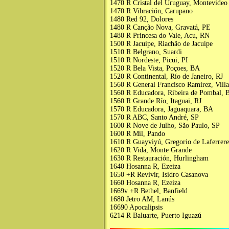
1470 R Cristal del Uruguay, Montevideo
1470 R Vibración, Carupano
1480 Red 92, Dolores
1480 R Canção Nova, Gravatá, PE
1480 R Princesa do Vale, Acu, RN
1500 R Jacuipe, Riachão de Jacuipe
1510 R Belgrano, Suardi
1510 R Nordeste, Picui, PI
1520 R Bela Vista, Poçoes, BA
1520 R Continental, Río de Janeiro, RJ
1560 R General Francisco Ramirez, Vill
1560 R Educadora, Ribeira de Pombal, 
1560 R Grande Río, Itaguai, RJ
1570 R Educadora, Jaguaquara, BA
1570 R ABC, Santo André, SP
1600 R Nove de Julho, São Paulo, SP
1600 R Mil, Pando
1610 R Guayviyú, Gregorio de Laferrere
1620 R Vida, Monte Grande
1630 R Restauración, Hurlingham
1640 Hosanna R, Ezeiza
1650 +R Revivir, Isidro Casanova
1660 Hosanna R, Ezeiza
1669v +R Bethel, Banfield
1680 Jetro AM, Lanús
16690 Apocalipsis
6214 R Baluarte, Puerto Iguazú