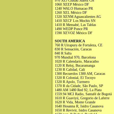
970 XEJ Ciudad Juárez CH
1060 XEEP México DF
1240 WALO Humacao PR
1260 XEL México DF
1320 XENM Aguascalientes AG
1410 XECF Los Mochis SN
1410 R Mensabé, Las Tablas
1490 WEDP Ponce PR
1590 XEVOZ México DF
SOUTH AMERICA
760 R Uirapuru de Fortaleza, CE
830 R Sensación, Caracas
840 R Salta
970 Mundial 970, Barcelona
1020 R Calendario, Maracaibo
1120 R Reloj, Bucaramanga
1230 R Calidad, Cali
1300 Recuerdos 1300 AM, Caracas
1320 R Colonial, El Tocuyo
1320 R Apolo, Turmero
1370 R da Cidade, São Paulo, SP
1480 AM 1480 Red 92, La Plata
1559.94 MCI Radio, Santafé de Bogotá
1610 R Guaviyú, Gregorio de Laferre
1620 R Vida, Monte Grande
1640 Hosanna R, Isidro Casanova
1650 R Revivir, Isidro Casanova