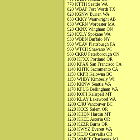
770 KTTH Seattle WA
820 WBAP Fort Worth TX
820 KGNW Burien WA
830 CKKY Wainwright AB
830 WCRN Worcester MA
920 CKNX Wingham ON
920 KXLY Spokane WA
930 WBEN Buffalo NY
960 WEAV Plattsburgh PA
960 WTCH Shawano WI
980 CKRU Peterborough ON
1080 KFXX Portland OR
1100 KFAX San Francisco CA
1140 KHTK Sacramento CA
1150 CKFR Kelowna BC
1150 WHBY Kimberly WI
1150 KKNW Seattle WA
1170 KPUG Bellingham WA
1180 KOFI Kalispell MT
1180 KLAY Lakewood WA
1200 CJRJ Vancouver BC
1220 KCCS Salem OR
1230 KHDN Hardin MT
1230 KKEE Astoria OR
1230 KZZR Burns OR
1230 KWYZ Everett WA
1240 KEJO Corvallis OR
1270 WMKT Charlevoix MI