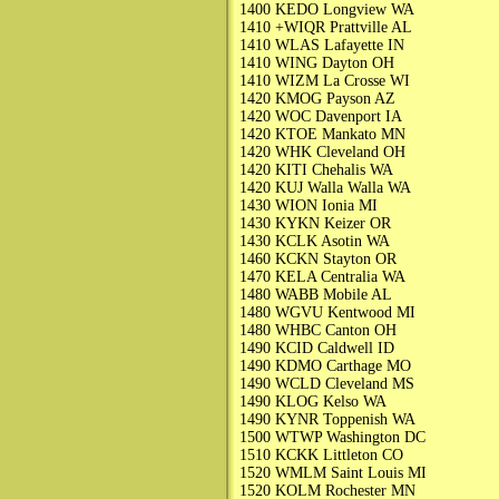
1400 KEDO Longview WA
1410 +WIQR Prattville AL
1410 WLAS Lafayette IN
1410 WING Dayton OH
1410 WIZM La Crosse WI
1420 KMOG Payson AZ
1420 WOC Davenport IA
1420 KTOE Mankato MN
1420 WHK Cleveland OH
1420 KITI Chehalis WA
1420 KUJ Walla Walla WA
1430 WION Ionia MI
1430 KYKN Keizer OR
1430 KCLK Asotin WA
1460 KCKN Stayton OR
1470 KELA Centralia WA
1480 WABB Mobile AL
1480 WGVU Kentwood MI
1480 WHBC Canton OH
1490 KCID Caldwell ID
1490 KDMO Carthage MO
1490 WCLD Cleveland MS
1490 KLOG Kelso WA
1490 KYNR Toppenish WA
1500 WTWP Washington DC
1510 KCKK Littleton CO
1520 WMLM Saint Louis MI
1520 KOLM Rochester MN