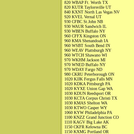
820 WBAP Ft. Worth TX
820 KUTR Taylorsville UT
840 KXNT North Las Vegas NV
920 KVEL Vernal UT
930 CFBC St.John NB
930 WAUR Sandwich IL
930 WBEN Buffalo NY
960 CFFX Kingston ON
960 KMA Shenandoah IA
960 WSBT South Bend IN
960 WEAV Plattsburgh NY
960 WTCH Shawano WI
970 WKHM Jackson MI
970 WNED Buffalo NY
970 WDAY Fargo ND
980 CKRU Peterborough ON
1020 KJJK Fergus Falls MN
1020 KDKA Pittsburgh PA
1020 KYXE Union Gap WA
1030 KDUN Reedsport OR
1030 KCTA Corpus Christi TX
1030 KMAS Shelton WA
1030 KTWO Casper WY
1060 KYW Philadelphia PA
1100 KNZZ Grand Junction CO
1110 KAGV Big Lake AK
1150 CKFR Kelowna BC
1150 KXMG Portland OR