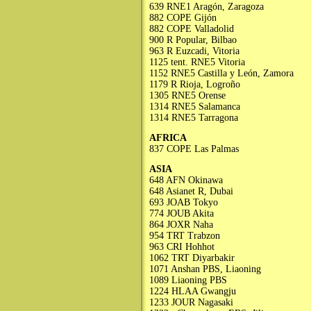
639 RNE1 Aragón, Zaragoza
882 COPE Gijón
882 COPE Valladolid
900 R Popular, Bilbao
963 R Euzcadi, Vitoria
1125 tent. RNE5 Vitoria
1152 RNE5 Castilla y León, Zamora
1179 R Rioja, Logroño
1305 RNE5 Orense
1314 RNE5 Salamanca
1314 RNE5 Tarragona
AFRICA
837 COPE Las Palmas
ASIA
648 AFN Okinawa
648 Asianet R, Dubai
693 JOAB Tokyo
774 JOUB Akita
864 JOXR Naha
954 TRT Trabzon
963 CRI Hohhot
1062 TRT Diyarbakir
1071 Anshan PBS, Liaoning
1089 Liaoning PBS
1224 HLAA Gwangju
1233 JOUR Nagasaki