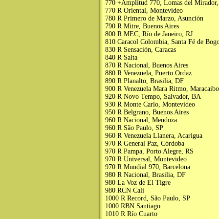
770 +Amplitud 770, Lomas del Mirador
770 R Oriental, Montevideo
780 R Primero de Marzo, Asunción
790 R Mitre, Buenos Aires
800 R MEC, Río de Janeiro, RJ
810 Caracol Colombia, Santa Fé de Bogo
830 R Sensación, Caracas
840 R Salta
870 R Nacional, Buenos Aires
880 R Venezuela, Puerto Ordaz
890 R Planalto, Brasilia, DF
900 R Venezuela Mara Ritmo, Maracaibo
920 R Novo Tempo, Salvador, BA
930 R Monte Carlo, Montevideo
950 R Belgrano, Buenos Aires
960 R Nacional, Mendoza
960 R São Paulo, SP
960 R Venezuela Llanera, Acarigua
970 R General Paz, Córdoba
970 R Pampa, Porto Alegre, RS
970 R Universal, Montevideo
970 R Mundial 970, Barcelona
980 R Nacional, Brasilia, DF
980 La Voz de El Tigre
980 RCN Cali
1000 R Record, São Paulo, SP
1000 RBN Santiago
1010 R Río Cuarto