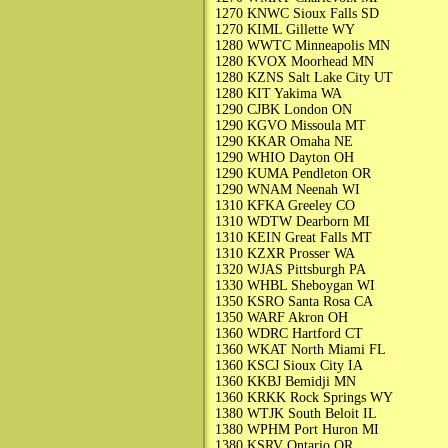
1270 KNWC Sioux Falls SD
1270 KIML Gillette WY
1280 WWTC Minneapolis MN
1280 KVOX Moorhead MN
1280 KZNS Salt Lake City UT
1280 KIT Yakima WA
1290 CJBK London ON
1290 KGVO Missoula MT
1290 KKAR Omaha NE
1290 WHIO Dayton OH
1290 KUMA Pendleton OR
1290 WNAM Neenah WI
1310 KFKA Greeley CO
1310 WDTW Dearborn MI
1310 KEIN Great Falls MT
1310 KZXR Prosser WA
1320 WJAS Pittsburgh PA
1330 WHBL Sheboygan WI
1350 KSRO Santa Rosa CA
1350 WARF Akron OH
1360 WDRC Hartford CT
1360 WKAT North Miami FL
1360 KSCJ Sioux City IA
1360 KKBJ Bemidji MN
1360 KRKK Rock Springs WY
1380 WTJK South Beloit IL
1380 WPHM Port Huron MI
1380 KSRV Ontario OR