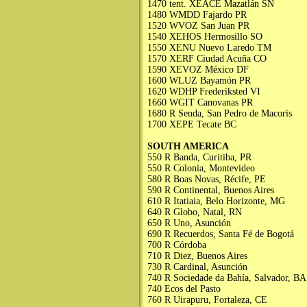
1470 tent. XEACE Mazatlán SN
1480 WMDD Fajardo PR
1520 WVOZ San Juan PR
1540 XEHOS Hermosillo SO
1550 XENU Nuevo Laredo TM
1570 XERF Ciudad Acuña CO
1590 XEVOZ México DF
1600 WLUZ Bayamón PR
1620 WDHP Frederiksted VI
1660 WGIT Canovanas PR
1680 R Senda, San Pedro de Macoris
1700 XEPE Tecate BC
SOUTH AMERICA
550 R Banda, Curitiba, PR
550 R Colonia, Montevideo
580 R Boas Novas, Récife, PE
590 R Continental, Buenos Aires
610 R Itatiaia, Belo Horizonte, MG
640 R Globo, Natal, RN
650 R Uno, Asunción
690 R Recuerdos, Santa Fé de Bogotá
700 R Córdoba
710 R Diez, Buenos Aires
730 R Cardinal, Asunción
740 R Sociedade da Bahía, Salvador, BA
740 Ecos del Pasto
760 R Uirapuru, Fortaleza, CE